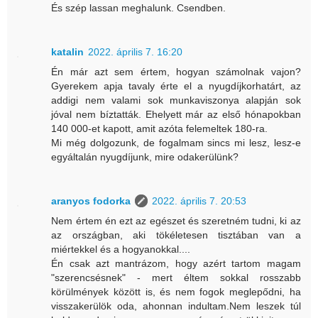
És szép lassan meghalunk. Csendben.
katalin
2022. április 7. 16:20
Én már azt sem értem, hogyan számolnak vajon?
Gyerekem apja tavaly érte el a nyugdíjkorhatárt, az
addigi nem valami sok munkaviszonya alapján sok
jóval nem bíztatták. Ehelyett már az első hónapokban
140 000-et kapott, amit azóta felemeltek 180-ra.
Mi még dolgozunk, de fogalmam sincs mi lesz, lesz-e
egyáltalán nyugdíjunk, mire odakerülünk?
aranyos fodorka
2022. április 7. 20:53
Nem értem én ezt az egészet és szeretném tudni, ki az
az országban, aki tökéletesen tisztában van a
miértekkel és a hogyanokkal....
Én csak azt mantrázom, hogy azért tartom magam
"szerencsésnek" - mert éltem sokkal rosszabb
körülmények között is, és nem fogok meglepődni, ha
visszakerülök oda, ahonnan indultam.Nem leszek túl