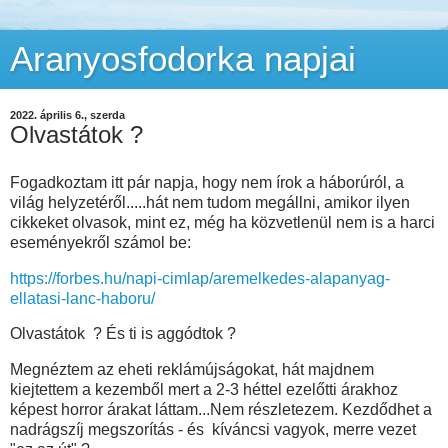
Aranyosfodorka napjai
2022. április 6., szerda
Olvastátok ?
Fogadkoztam itt pár napja, hogy nem írok a háborúról, a
világ helyzetéről.....hát nem tudom megállni, amikor ilyen
cikkeket olvasok, mint ez, még ha közvetlenül nem is a harci
eseményekről számol be:
https://forbes.hu/napi-cimlap/aremelkedes-alapanyag-
ellatasi-lanc-haboru/
Olvastátok ? És ti is aggódtok ?
Megnéztem az eheti reklámújságokat, hát majdnem
kiejtettem a kezemből mert a 2-3 héttel ezelőtti árakhoz
képest horror árakat láttam...Nem részletezem. Kezdődhet a
nadrágszíj megszorítás - és kíváncsi vagyok, merre vezet