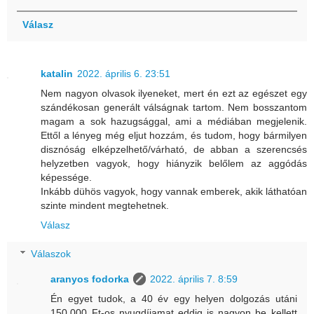
Válasz
katalin
2022. április 6. 23:51
Nem nagyon olvasok ilyeneket, mert én ezt az egészet egy
szándékosan generált válságnak tartom. Nem bosszantom
magam a sok hazugsággal, ami a médiában megjelenik.
Ettől a lényeg még eljut hozzám, és tudom, hogy bármilyen
disznóság elképzelhető/várható, de abban a szerencsés
helyzetben vagyok, hogy hiányzik belőlem az aggódás
képessége.
Inkább dühös vagyok, hogy vannak emberek, akik láthatóan
szinte mindent megtehetnek.
Válasz
Válaszok
aranyos fodorka
2022. április 7. 8:59
Én egyet tudok, a 40 év egy helyen dolgozás utáni
150.000 Ft-os nyugdíjamat eddig is nagyon be kellett