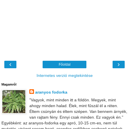
‹
›
Főoldal
Internetes verzió megtekintése
Magamról
aranyos fodorka
"Vagyok, mint minden itt a földön. Megyek, mint
ahogy minden halad. Élek, mint fűszál él a réten.
Éltem csúnyán és éltem szépen. Van bennem árnyék,
van rajtam fény. Ennyi csak minden. Ez vagyok én."
Egyébként: az aranyos-fodorka egy apró, 10-15 cm-es, nem túl
mutatós, virágot sosem hozó, csendes erdőkben csobogó patakok