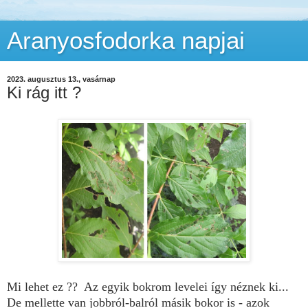
Aranyosfodorka napjai
2023. augusztus 13., vasárnap
Ki rág itt ?
Mi lehet ez ?? Az egyik bokrom levelei így néznek ki...
De mellette van jobbról-balról másik bokor is - azok