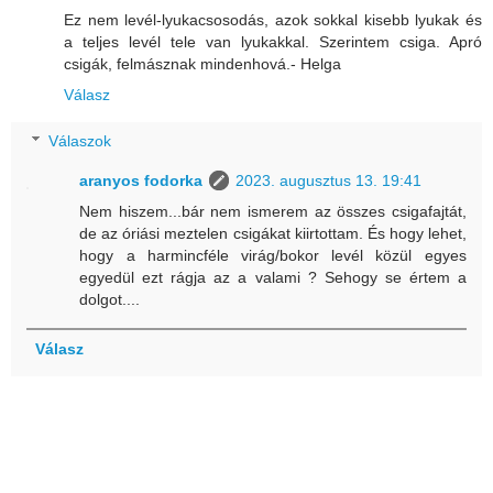
Ez nem levél-lyukacsosodás, azok sokkal kisebb lyukak és
a teljes levél tele van lyukakkal. Szerintem csiga. Apró
csigák, felmásznak mindenhová.- Helga
Válasz
Válaszok
aranyos fodorka
2023. augusztus 13. 19:41
Nem hiszem...bár nem ismerem az összes csigafajtát,
de az óriási meztelen csigákat kiirtottam. És hogy lehet,
hogy a harmincféle virág/bokor levél közül egyes
egyedül ezt rágja az a valami ? Sehogy se értem a
dolgot....
Válasz