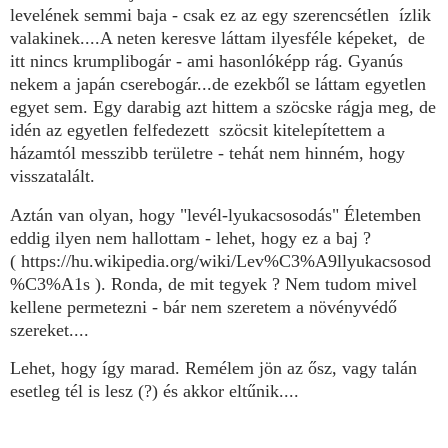
levelének semmi baja - csak ez az egy szerencsétlen ízlik
valakinek....A neten keresve láttam ilyesféle képeket, de
itt nincs krumplibogár - ami hasonlóképp rág. Gyanús
nekem a japán cserebogár...de ezekből se láttam egyetlen
egyet sem.
Egy darabig azt hittem a szöcske rágja meg, de
idén az egyetlen felfedezett szöcsit kitelepítettem a
házamtól messzibb területre - tehát nem hinném, hogy
visszatalált.
Aztán van olyan, hogy
"levél-lyukacsosodás" Életemben
eddig ilyen nem hallottam - lehet, hogy ez a baj ?
( https://hu.wikipedia.org/wiki/Lev%C3%A9llyukacsosod
%C3%A1s
). Ronda, de mit tegyek ? Nem tudom mivel
kellene permetezni - bár nem szeretem a növényvédő
szereket....
Lehet, hogy így marad. Remélem jön az ősz, vagy talán
esetleg tél is lesz (?) és akkor eltűnik....